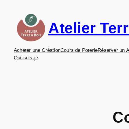
Aller
au
contenu
Atelier Ter
Acheter une Création
Cours de Poterie
Réserver un A
Qui-suis-je
Co