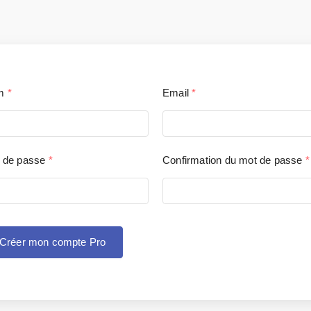
m
*
Email
*
 de passe
*
Confirmation du mot de passe
*
Créer mon compte Pro