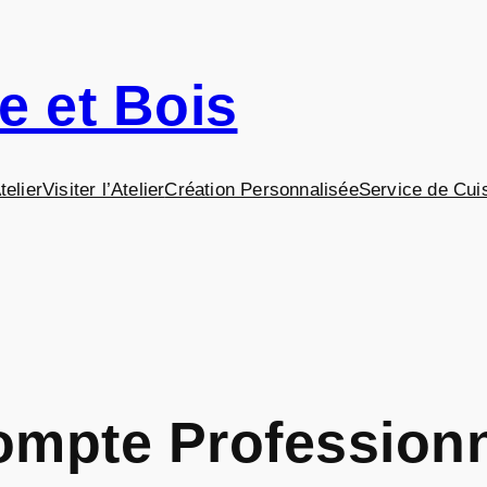
re et Bois
telier
Visiter l’Atelier
Création Personnalisée
Service de Cui
mpte Profession