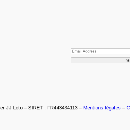
elier JJ Leto – SIRET : FR443434113 –
Mentions légales
–
C