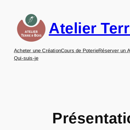
Aller
au
contenu
Atelier Ter
Acheter une Création
Cours de Poterie
Réserver un A
Qui-suis-je
Présentatio