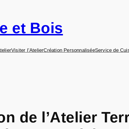
re et Bois
telier
Visiter l’Atelier
Création Personnalisée
Service de Cui
n de l’Atelier Ter