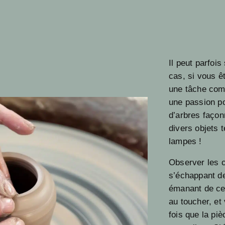
Il peut parfoi
cas, si vous 
une tâche com
une passion po
d’arbres façon
divers objets 
lampes !
Observer les 
s’échappant de
émanant de cet
au toucher, et
fois que la piè