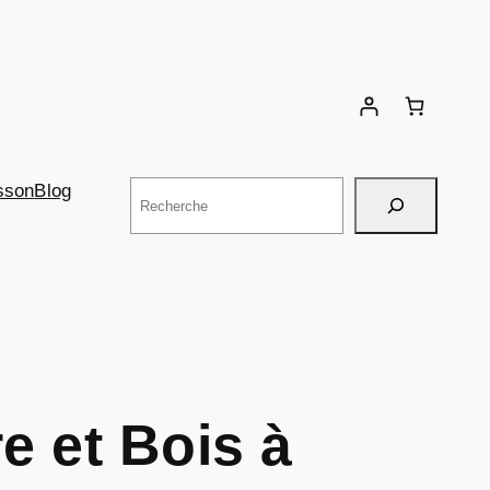
Rechercher
sson
Blog
re et Bois à