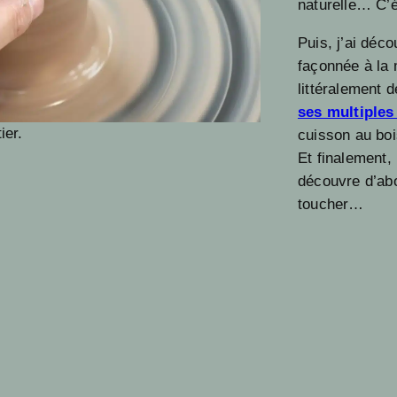
naturelle… C’
Puis, j’ai déco
façonnée à la
littéralement d
ses multiples 
ier.
cuisson au bois
Et finalement,
découvre d’abo
toucher…